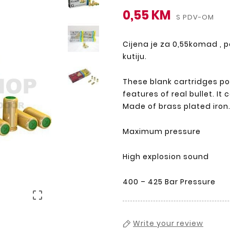
0,55 KM
S PDV-OM
Cijena je za 0,55komad , 
kutiju.
These blank cartridges po
features of real bullet. It 
Made of brass plated iron
Maximum pressure
High explosion sound
400 – 425 Bar Pressure

Write your review