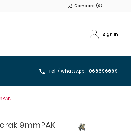
Compare
(0)
Sign In
066696669

Tel. / WhatsApp:
mmPAK
 Corak 9mmPAK