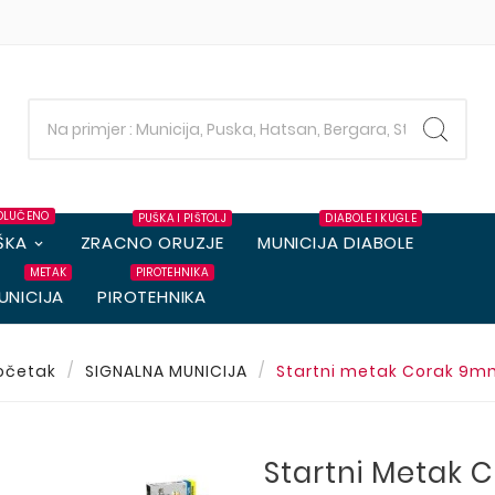
OLUČENO
PUŠKA I PIŠTOLJ
DIABOLE I KUGLE
ŠKA
ZRACNO ORUZJE
MUNICIJA DIABOLE
METAK
PIROTEHNIKA
UNICIJA
PIROTEHNIKA
očetak
SIGNALNA MUNICIJA
Startni metak Corak 9
Startni Metak