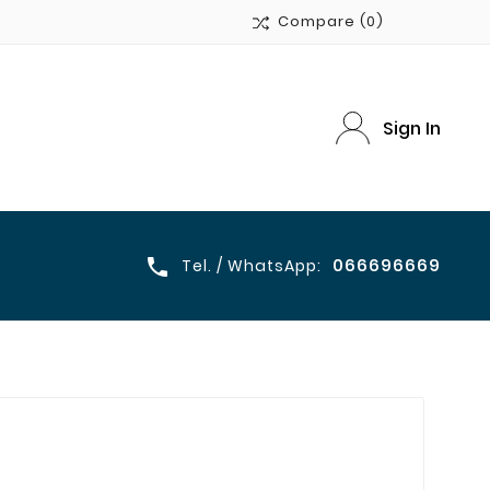
Compare
(0)
Sign In
066696669

Tel. / WhatsApp: