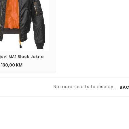
ojevi MA1 Black Jakna
130,00 KM
No more results to display...
an
Mirela
BAC
antastičan ,
Tražila sam zanimljiv i
to sam
originalni poklon .... našla
o.
sam , super cijena , dragi je
oduševljen , EXTRA !