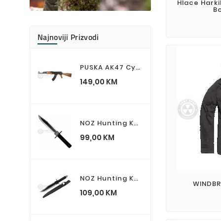
Hlace Harki
B
Najnoviji Prizvodi
PUSKA AK47 CyberGun Airsoft Gun AK 47 Kalashnikov
Cijena
149,00 KM
NOZ Hunting Knife Survival RAMBO I First Blood Part I
Cijena
99,00 KM
NOZ Hunting Knife Survival RAMBO II First Blood Part II
WINDBR
Cijena
109,00 KM