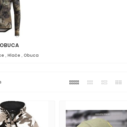
 OBUCA
ce , Hlače , Obuca
s