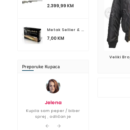
Cijena
2.399,99 KM
Metak Sellier & Bellot 9.3x62 SP 18.5g 286grs.
Cijena
7,00 KM
Veliki Br
Preporuke Kupaca
Drag
Lovački nož je f
Jelena
više nego š
očekiva
Kupila sam peper / biber
sprej , odličan je

