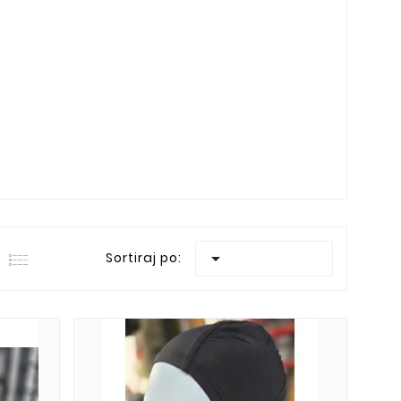

Sortiraj po: