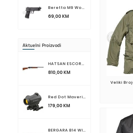
Beretta M9 World Defender UMAREX Airsoft Spring Pistolj
Cijena
69,00 KM
Aktuelni Proizvodi
HATSAN ESCORT AS 12/76 Lovačka Puška
Cijena
810,00 KM
Veliki Bro
Red Dot Maverick 1x22 Gen II Vector Optics
Cijena
179,00 KM
BERGARA B14 WILDERNESS SIERRA Lovacki Karabin