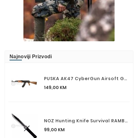
Najnoviji Prizvodi
PUSKA AK47 CyberGun Airsoft Gun AK 47 Kalashnikov
Cijena
149,00 KM
NOZ Hunting Knife Survival RAMBO I First Blood Part I
Cijena
99,00 KM