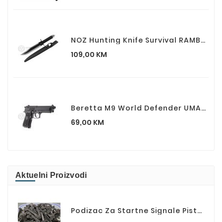
NOZ Hunting Knife Survival RAMBO II First Blood Part II
Cijena
109,00 KM
Beretta M9 World Defender UMAREX Airsoft Spring Pistolj
Cijena
69,00 KM
Aktuelni Proizvodi
Podizac Za Startne Signale Pistolje D034