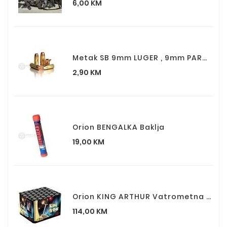
Cijena
6,00 KM
Metak SB 9mm LUGER , 9mm PARA , 9×19 XRG D 6.5g 100grs.
Cijena
2,90 KM
Orion BENGALKA Baklja
Cijena
19,00 KM
Orion KING ARTHUR Vatrometna Baterija Box
Cijena
114,00 KM