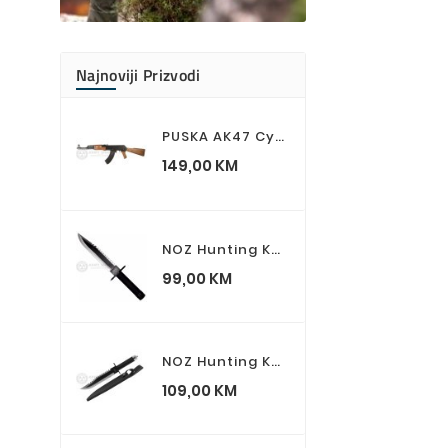
Najnoviji Prizvodi
PUSKA AK47 CyberGun Airsoft Gun AK 47 Kalashnikov
Cijena
149,00 KM
NOZ Hunting Knife Survival RAMBO I First Blood Part I
Cijena
99,00 KM
NOZ Hunting Knife Survival RAMBO II First Blood Part II
Cijena
109,00 KM