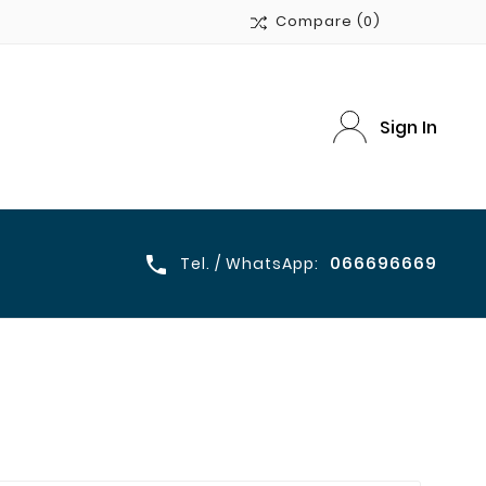
Compare
(0)
Sign In
066696669

Tel. / WhatsApp: