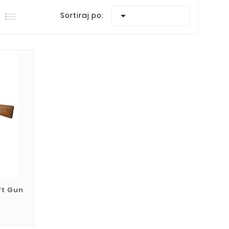

Sortiraj po:
ft Gun