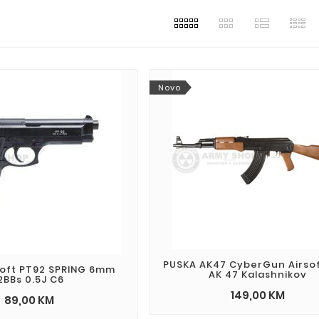
Novo
PUSKA AK47 CyberGun Airso
rsoft PT92 SPRING 6mm
AK 47 Kalashnikov
2BBs 0.5J C6
149,00 KM
89,00 KM