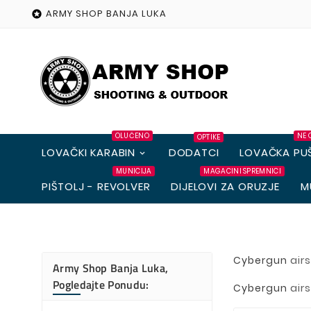
ARMY SHOP BANJA LUKA

OLUČENO
NE 
OPTIKE
LOVAČKI KARABIN
DODATCI
LOVAČKA PU
MUNICIJA
MAGACINI SPREMNICI
PIŠTOLJ - REVOLVER
DIJELOVI ZA ORUZJE
M
air
Cybergun
Army Shop Banja Luka,
Pogledajte Ponudu:
air
Cybergun