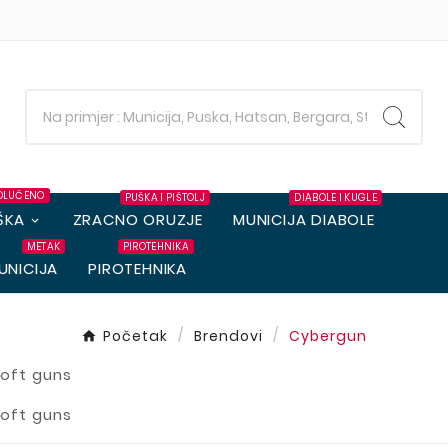
OLUČENO
PUŠKA I PIŠTOLJ
DIABOLE I KUGLE
ŠKA
ZRACNO ORUZJE
MUNICIJA DIABOLE
METAK
PIROTEHNIKA
UNICIJA
PIROTEHNIKA
Početak
Brendovi
Cybergun
soft guns
soft guns