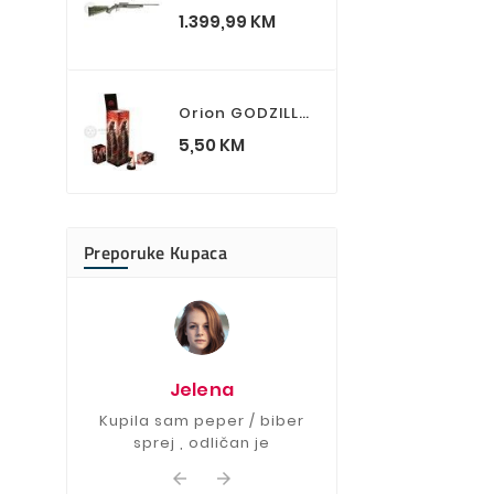
Cijena
1.399,99 KM
Orion GODZILLA Vulkani
Cijena
5,50 KM
Preporuke Kupaca
Drag
Lovački nož je f
Jelena
više nego š
očekiva
Kupila sam peper / biber
sprej , odličan je

