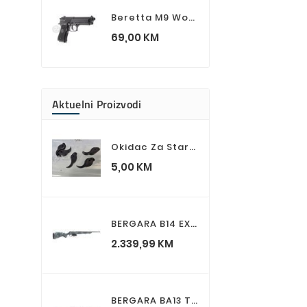
Beretta M9 World Defender UMAREX Airsoft Spring Pistolj
Cijena
69,00 KM
Aktuelni Proizvodi
Okidac Za Startne Signale Pistolje D004
Cijena
5,00 KM
BERGARA B14 EXTREME SIERRA Lovacki Karabin
Cijena
2.339,99 KM
BERGARA BA13 TAKE DOWN STANDARD GREEN Lovacki Karabin