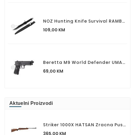
NOZ Hunting Knife Survival RAMBO II First Blood Part II
Cijena
109,00 KM
Beretta M9 World Defender UMAREX Airsoft Spring Pistolj
Cijena
69,00 KM
Aktuelni Proizvodi
Striker 1000X HATSAN Zracna Puska 5.5mm 245m/s 800fps
Cijena
365,00 KM