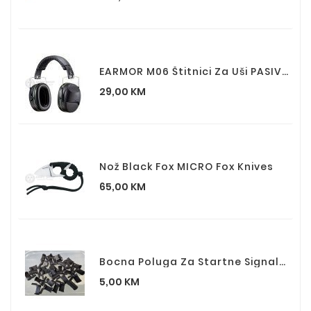
EARMOR M06 Štitnici Za Uši PASIVNI NRR24
Cijena
29,00 KM
Nož Black Fox MICRO Fox Knives
Cijena
65,00 KM
Bocna Poluga Za Startne Signale Pistolje D062
Cijena
5,00 KM