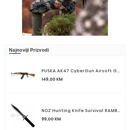
Najnoviji Prizvodi
PUSKA AK47 CyberGun Airsoft Gun AK 47 Kalashnikov
Cijena
149,00 KM
NOZ Hunting Knife Survival RAMBO I First Blood Part I
Cijena
99,00 KM